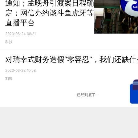
通知；孟晚舟引渡案日程确
定；网信办约谈斗鱼虎牙等
直播平台
2020-06-24 08:21
科技
对瑞幸式财务造假“零容忍”，我们还缺什
2020-06-23 10:58
刘锋
-已经到底了-