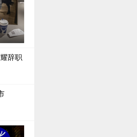
正耀辞职
市