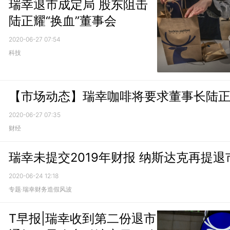
瑞幸退市成定局 股东阻击
陆正耀“换血”董事会
2020-06-27 07:54
科技
【市场动态】瑞幸咖啡将要求董事长陆
2020-06-27 07:35
财经
瑞幸未提交2019年财报 纳斯达克再提退
2020-06-24 12:18
专题·瑞幸财务造假风波
T早报|瑞幸收到第二份退市