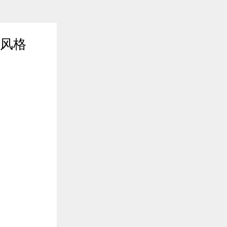
在风格
2020年03月11日 15:57
收盘情报局| 分析师解读当日
尽