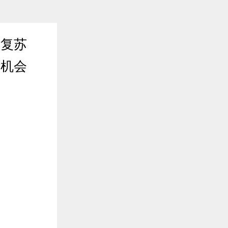
济复苏
入机会
2020年03月10日 16:31
收盘情报局| 分析师解读当日
尽