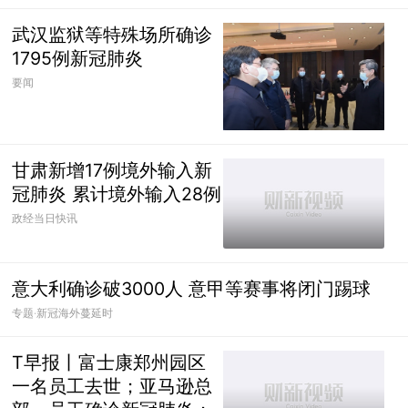
武汉监狱等特殊场所确诊
1795例新冠肺炎
要闻
甘肃新增17例境外输入新
冠肺炎 累计境外输入28例
政经当日快讯
意大利确诊破3000人 意甲等赛事将闭门踢球
专题·新冠海外蔓延时
T早报丨富士康郑州园区
一名员工去世；亚马逊总