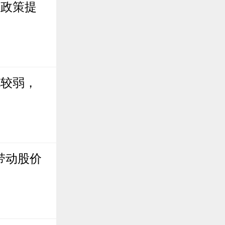
节政策提
现较弱，
带动股价