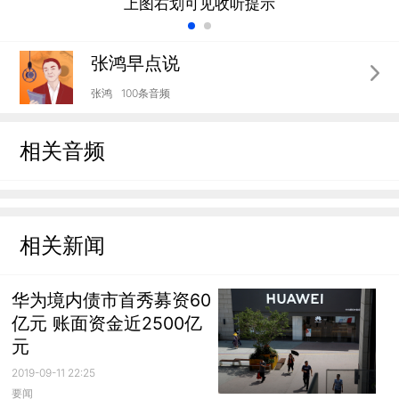
上图右划可见收听提示
张鸿早点说
张鸿
100条音频
相关音频
相关新闻
华为境内债市首秀募资60
亿元 账面资金近2500亿
元
2019-09-11 22:25
要闻