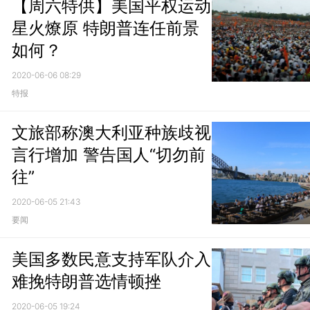
【周六特供】美国平权运动
星火燎原 特朗普连任前景
如何？
2020-06-06 08:29
特报
文旅部称澳大利亚种族歧视
言行增加 警告国人“切勿前
往”
2020-06-05 21:43
要闻
美国多数民意支持军队介入
难挽特朗普选情顿挫
2020-06-05 19:24