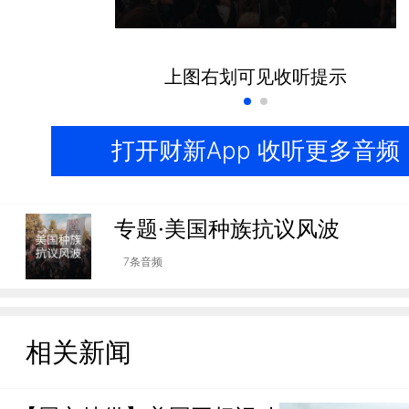
上图右划可见收听提示
打开财新App 收听更多音频
专题·美国种族抗议风波
7条音频
相关新闻