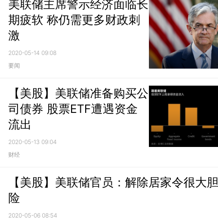
美联储主席警示经济面临长
期疲软 称仍需更多财政刺
激
2020-05-14 09:08
要闻
【美股】美联储准备购买公
司债券 股票ETF遭遇资金
流出
2020-05-13 09:04
财经
【美股】美联储官员：解除居家令很大
险
2020-05-06 08:54