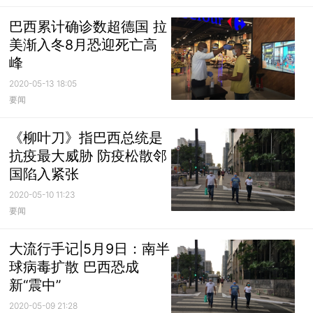
巴西累计确诊数超德国 拉
美渐入冬8月恐迎死亡高
峰
2020-05-13 18:05
要闻
《柳叶刀》指巴西总统是
抗疫最大威胁 防疫松散邻
国陷入紧张
2020-05-10 11:23
要闻
大流行手记|5月9日：南半
球病毒扩散 巴西恐成
新“震中”
2020-05-09 21:28