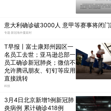
意大利确诊破3000人 意甲等赛事将闭
专题·新冠海外蔓延时
T早报丨富士康郑州园区一
名员工去世；亚马逊总部一
员工确诊新冠肺炎；微信不
允许腾讯朋友、钉钉等应用
直接跳转
科技
3月4日北京新增1例新冠肺
炎病例 累计确诊418例