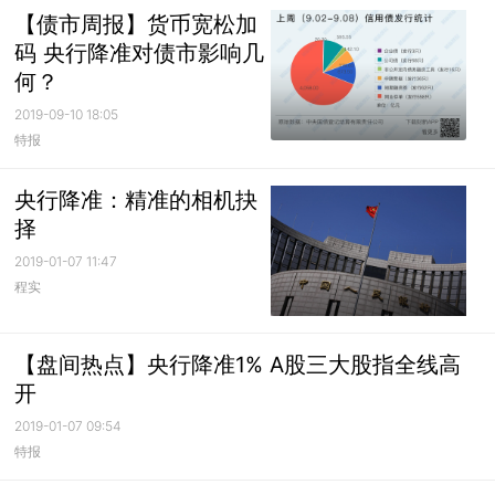
【债市周报】货币宽松加
码 央行降准对债市影响几
何？
2019-09-10 18:05
特报
央行降准：精准的相机抉
择
2019-01-07 11:47
程实
【盘间热点】央行降准1% A股三大股指全线高
开
2019-01-07 09:54
特报