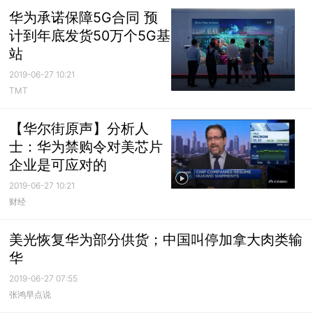
华为承诺保障5G合同 预
计到年底发货50万个5G基
站
2019-06-27 10:21
TMT
【华尔街原声】分析人
士：华为禁购令对美芯片
企业是可应对的
2019-06-27 10:21
财经
美光恢复华为部分供货；中国叫停加拿大肉类输
华
2019-06-27 07:55
张鸿早点说