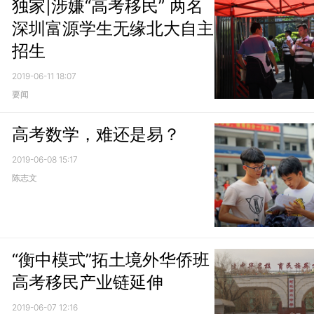
独家|涉嫌“高考移民” 两名
深圳富源学生无缘北大自主
招生
2019-06-11 18:07
要闻
高考数学，难还是易？
2019-06-08 15:17
陈志文
“衡中模式”拓土境外华侨班
高考移民产业链延伸
2019-06-07 12:16