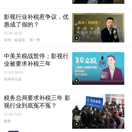
影视行业补税惹争议，优
惠成了假的？
12-05 18:05
张鸿「标题党」 第一季
中美关税战暂停；影视行
业被要求补税三年
12-03 08:03
张鸿早点说
税务总局要求补税三年 影
视行业到底冤不冤？
12-02 11:52
要闻